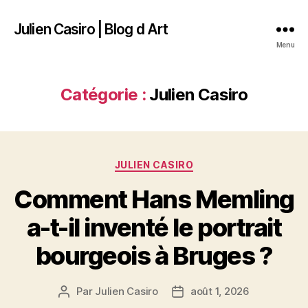
Julien Casiro | Blog d Art
Menu
Catégorie :
Julien Casiro
Catégories
JULIEN CASIRO
Comment Hans Memling
a-t-il inventé le portrait
bourgeois à Bruges ?
Par
Julien Casiro
août 1, 2026
Auteur
Date
de
de