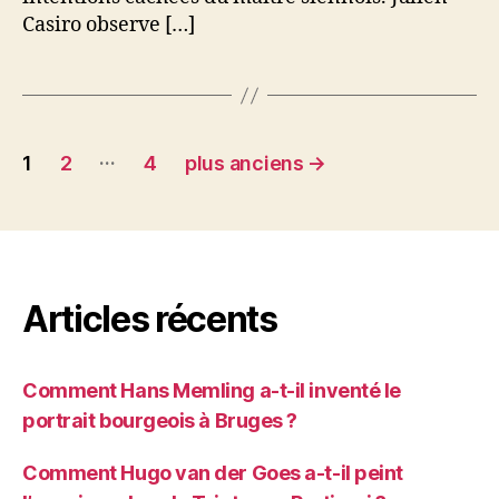
Casiro observe […]
Pagination
…
1
2
4
plus anciens
→
des
publications
Articles récents
Comment Hans Memling a-t-il inventé le
portrait bourgeois à Bruges ?
Comment Hugo van der Goes a-t-il peint