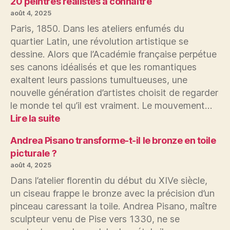
peintres
20 peintres réalistes à connaître
naturalistes
août 4, 2025
à
Paris, 1850. Dans les ateliers enfumés du
connaître
quartier Latin, une révolution artistique se
dessine. Alors que l’Académie française perpétue
ses canons idéalisés et que les romantiques
exaltent leurs passions tumultueuses, une
nouvelle génération d’artistes choisit de regarder
le monde tel qu’il est vraiment. Le mouvement…
:
Lire la suite
20
peintres
Andrea Pisano transforme-t-il le bronze en toile
réalistes
picturale ?
à
août 4, 2025
connaître
Dans l’atelier florentin du début du XIVe siècle,
un ciseau frappe le bronze avec la précision d’un
pinceau caressant la toile. Andrea Pisano, maître
sculpteur venu de Pise vers 1330, ne se