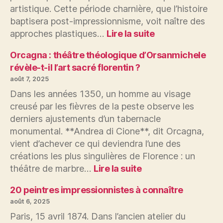
artistique. Cette période charnière, que l’histoire
baptisera post-impressionnisme, voit naître des
:
approches plastiques…
Lire la suite
20
peintres
Orcagna : théâtre théologique d’Orsanmichele
post-
révèle-t-il l’art sacré florentin ?
impressionniste
août 7, 2025
à
Dans les années 1350, un homme au visage
connaître
creusé par les fièvres de la peste observe les
derniers ajustements d’un tabernacle
monumental. **Andrea di Cione**, dit Orcagna,
vient d’achever ce qui deviendra l’une des
créations les plus singulières de Florence : un
:
théâtre de marbre…
Lire la suite
Orcagna
:
20 peintres impressionnistes à connaître
théâtre
août 6, 2025
théologique
Paris, 15 avril 1874. Dans l’ancien atelier du
d’Orsanmichele