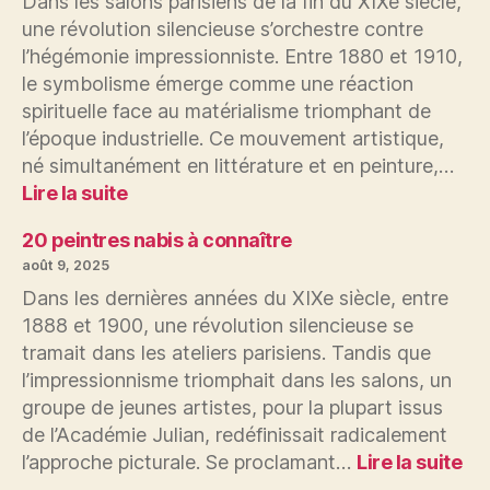
Dans les salons parisiens de la fin du XIXe siècle,
à
une révolution silencieuse s’orchestre contre
connaître
l’hégémonie impressionniste. Entre 1880 et 1910,
le symbolisme émerge comme une réaction
spirituelle face au matérialisme triomphant de
l’époque industrielle. Ce mouvement artistique,
né simultanément en littérature et en peinture,…
:
Lire la suite
20
peintres
20 peintres nabis à connaître
symbolistes
août 9, 2025
à
Dans les dernières années du XIXe siècle, entre
connaître
1888 et 1900, une révolution silencieuse se
tramait dans les ateliers parisiens. Tandis que
l’impressionnisme triomphait dans les salons, un
groupe de jeunes artistes, pour la plupart issus
de l’Académie Julian, redéfinissait radicalement
:
l’approche picturale. Se proclamant…
Lire la suite
20