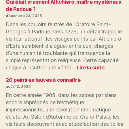
Jan
Qui était vraiment Altichiero, maître mystérieux
1435
van
de Padoue ?
?
Eyck
décembre 23, 2025
a-
Dans les couloirs feutrés de l’Oratoire Saint-
t-
Georges à Padoue, vers 1379, un détail frappe le
il
visiteur attentif : les visages peints par Altichiero
inventé
la
d’Este semblent dialoguer entre eux, chargés
magie
d’une humanité troublante qui transcende la
de
simple représentation religieuse. Cette capacité
la
:
unique à insuffler une vérité…
Lire la suite
lumière
Qui
en
était
20 peintres fauves à connaître
peinture
vraiment
août 12, 2025
Altichiero,
En cette année 1905, dans les salons parisiens
maître
encore imprégnés de l’esthétique
mystérie
impressionniste, une révolution chromatique
de
éclate. Au Salon d’Automne du Grand Palais, les
Padoue
?
visiteurs découvrent avec stupéfaction des toiles