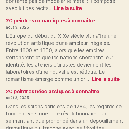
contente pas de modeler le métal : il compose
:
avec lui des récits…
Lire la suite
Andrea
Pisano
20 peintres romantiques à connaître
transforme-
août 3, 2025
t-
L’Europe du début du XIXe siècle vit naître une
il
révolution artistique d’une ampleur inégalée.
le
Entre 1800 et 1850, alors que les empires
bronze
s’effondrent et que les nations cherchent leur
en
toile
identité, les ateliers d’artistes deviennent les
picturale
laboratoires d’une nouvelle esthétique. Le
?
:
romantisme émerge comme un cri…
Lire la suite
20
pei
20 peintres néoclassiques à connaître
rom
août 2, 2025
à
Dans les salons parisiens de 1784, les regards se
con
tournent vers une toile révolutionnaire : un
serment antique prononcé dans un dépouillement
dramatique qui tranche avec les frivolités