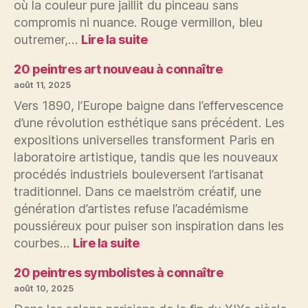
où la couleur pure jaillit du pinceau sans
compromis ni nuance. Rouge vermillon, bleu
:
outremer,…
Lire la suite
20
peintres
20 peintres art nouveau à connaître
fauves
août 11, 2025
à
Vers 1890, l’Europe baigne dans l’effervescence
connaître
d’une révolution esthétique sans précédent. Les
expositions universelles transforment Paris en
laboratoire artistique, tandis que les nouveaux
procédés industriels bouleversent l’artisanat
traditionnel. Dans ce maelström créatif, une
génération d’artistes refuse l’académisme
poussiéreux pour puiser son inspiration dans les
:
courbes…
Lire la suite
20
peintres
20 peintres symbolistes à connaître
art
août 10, 2025
nouveau