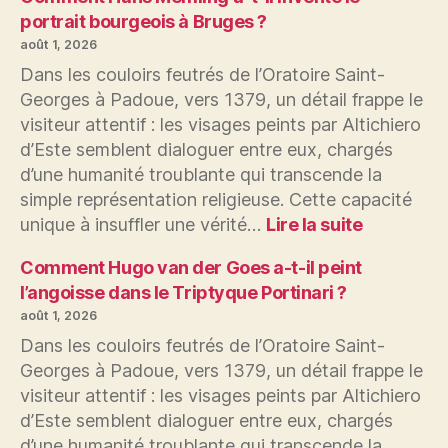
portrait bourgeois à Bruges ?
août 1, 2026
Dans les couloirs feutrés de l’Oratoire Saint-
Georges à Padoue, vers 1379, un détail frappe le
visiteur attentif : les visages peints par Altichiero
d’Este semblent dialoguer entre eux, chargés
d’une humanité troublante qui transcende la
simple représentation religieuse. Cette capacité
:
unique à insuffler une vérité…
Lire la suite
Comment
Hans
Comment Hugo van der Goes a-t-il peint
Memling
l’angoisse dans le Triptyque Portinari ?
a-
août 1, 2026
t-
Dans les couloirs feutrés de l’Oratoire Saint-
il
Georges à Padoue, vers 1379, un détail frappe le
inventé
visiteur attentif : les visages peints par Altichiero
le
portrait
d’Este semblent dialoguer entre eux, chargés
bourgeois
d’une humanité troublante qui transcende la