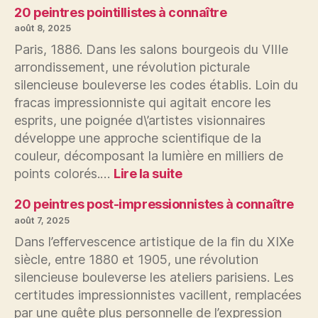
pei
20 peintres pointillistes à connaître
na
août 8, 2025
à
Paris, 1886. Dans les salons bourgeois du VIIIe
co
arrondissement, une révolution picturale
silencieuse bouleverse les codes établis. Loin du
fracas impressionniste qui agitait encore les
esprits, une poignée d\’artistes visionnaires
développe une approche scientifique de la
couleur, décomposant la lumière en milliers de
:
points colorés.…
Lire la suite
20
peintres
20 peintres post-impressionnistes à connaître
pointillistes
août 7, 2025
à
Dans l’effervescence artistique de la fin du XIXe
connaître
siècle, entre 1880 et 1905, une révolution
silencieuse bouleverse les ateliers parisiens. Les
certitudes impressionnistes vacillent, remplacées
par une quête plus personnelle de l’expression