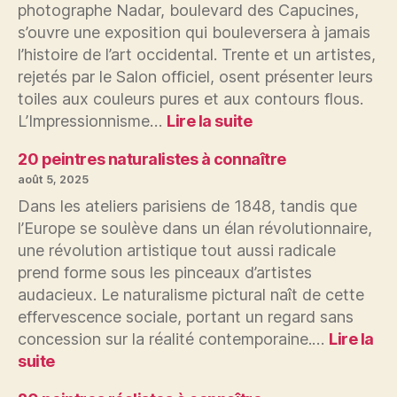
photographe Nadar, boulevard des Capucines,
révèle-
s’ouvre une exposition qui bouleversera à jamais
t-
l’histoire de l’art occidental. Trente et un artistes,
il
l’art
rejetés par le Salon officiel, osent présenter leurs
sacré
toiles aux couleurs pures et aux contours flous.
florentin
:
L’Impressionnisme…
Lire la suite
?
20
peintres
20 peintres naturalistes à connaître
impressionnistes
août 5, 2025
à
Dans les ateliers parisiens de 1848, tandis que
connaître
l’Europe se soulève dans un élan révolutionnaire,
une révolution artistique tout aussi radicale
prend forme sous les pinceaux d’artistes
audacieux. Le naturalisme pictural naît de cette
effervescence sociale, portant un regard sans
concession sur la réalité contemporaine.…
Lire la
:
suite
20