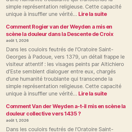
à
simple représentation religieuse. Cette capacité
Bruges
:
unique à insuffler une vérité…
Lire la suite
?
Comment
Hugo
Comment Rogier van der Weyden a mis en
van
scène la douleur dans la Descente de Croix
der
août 1, 2026
Goes
Dans les couloirs feutrés de l’Oratoire Saint-
a-
Georges à Padoue, vers 1379, un détail frappe le
t-
visiteur attentif : les visages peints par Altichiero
il
peint
d’Este semblent dialoguer entre eux, chargés
l’angoisse
d’une humanité troublante qui transcende la
dans
simple représentation religieuse. Cette capacité
le
:
unique à insuffler une vérité…
Lire la suite
Triptyque
Comment
Portinari
Rogier
Comment Van der Weyden a-t-il mis en scène la
?
van
douleur collective vers 1435 ?
der
août 1, 2026
Weyden
Dans les couloirs feutrés de l’Oratoire Saint-
a