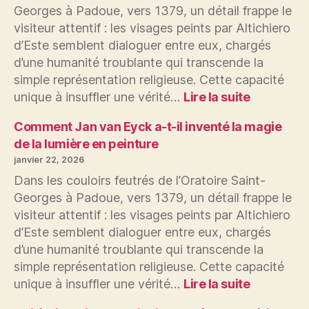
Georges à Padoue, vers 1379, un détail frappe le
mis
visiteur attentif : les visages peints par Altichiero
en
scène
d’Este semblent dialoguer entre eux, chargés
la
d’une humanité troublante qui transcende la
douleur
simple représentation religieuse. Cette capacité
dans
:
unique à insuffler une vérité…
Lire la suite
la
Comment
Descente
Van
Comment Jan van Eyck a-t-il inventé la magie
de
der
de la lumière en peinture
Croix
Weyden
janvier 22, 2026
a-
Dans les couloirs feutrés de l’Oratoire Saint-
t-
Georges à Padoue, vers 1379, un détail frappe le
il
visiteur attentif : les visages peints par Altichiero
mis
en
d’Este semblent dialoguer entre eux, chargés
scène
d’une humanité troublante qui transcende la
la
simple représentation religieuse. Cette capacité
douleur
:
unique à insuffler une vérité…
Lire la suite
collective
Comment
vers