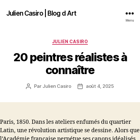
Julien Casiro | Blog d Art
Menu
Catégories
JULIEN CASIRO
20 peintres réalistes à
connaître
Par
Julien Casiro
août 4, 2025
Auteur
Date
de
de
l’article
l’article
Paris, 1850. Dans les ateliers enfumés du quartier
Latin, une révolution artistique se dessine. Alors que
l’Académie française perpétue ses canons idéalisés