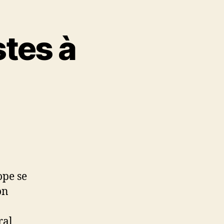
stes à
ope se
on
ral