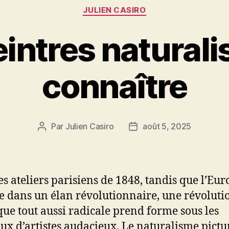
Catégories
JULIEN CASIRO
intres naturali
connaître
Par
Julien Casiro
août 5, 2025
Auteur
Date
de
de
l’article
l’article
es ateliers parisiens de 1848, tandis que l’Eur
e dans un élan révolutionnaire, une révoluti
ique tout aussi radicale prend forme sous les
ux d’artistes audacieux. Le naturalisme pictu