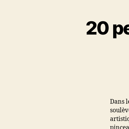
20 pe
Dans l
soulèv
artist
pincea