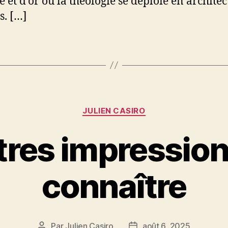
 et d’or où la théologie se déploie en architec
s. […]
Catégories
JULIEN CASIRO
tres impression
connaître
Par
Julien Casiro
août 6, 2025
Auteur
Date