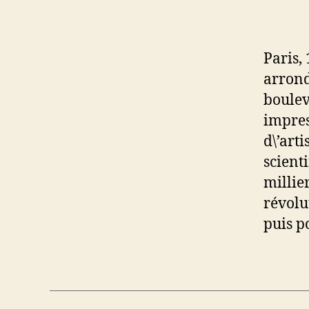
Paris,
arrond
boulev
impres
d\’art
scient
millie
révolu
puis p