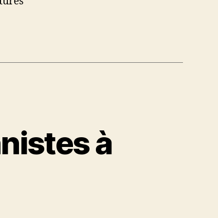
tures
nistes à