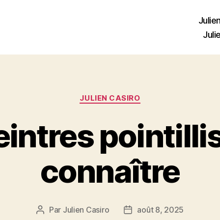
Julie
Juli
Catégories
JULIEN CASIRO
intres pointilli
connaître
Par
Julien Casiro
août 8, 2025
Auteur
Date