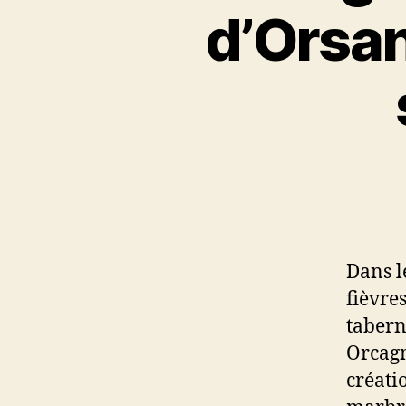
d’Orsan
Dans l
fièvre
tabern
Orcagn
créati