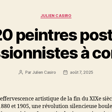
Catégories
JULIEN CASIRO
0 peintres pos
sionnistes à co
Par
Julien Casiro
août 7, 2025
Auteur
Date
de
de
l’article
l’article
effervescence artistique de la fin du XIXe sièc
1880 et 1905, une révolution silencieuse boul