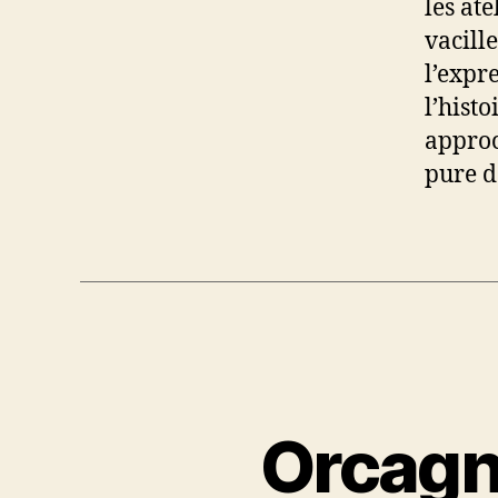
les at
vacill
l’expr
l’hist
approc
pure d
Orcagna