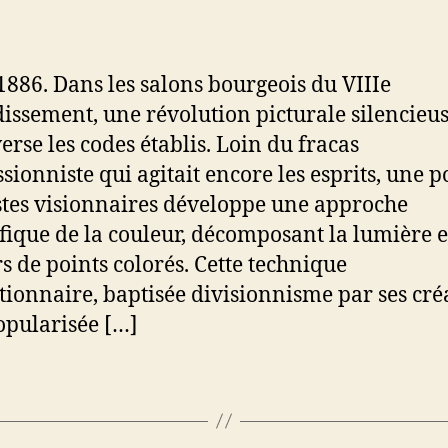
de
de
l’article
l’article
 1886. Dans les salons bourgeois du VIIIe
issement, une révolution picturale silencieu
erse les codes établis. Loin du fracas
sionniste qui agitait encore les esprits, une 
istes visionnaires développe une approche
ifique de la couleur, décomposant la lumière 
rs de points colorés. Cette technique
tionnaire, baptisée divisionnisme par ses cré
opularisée […]