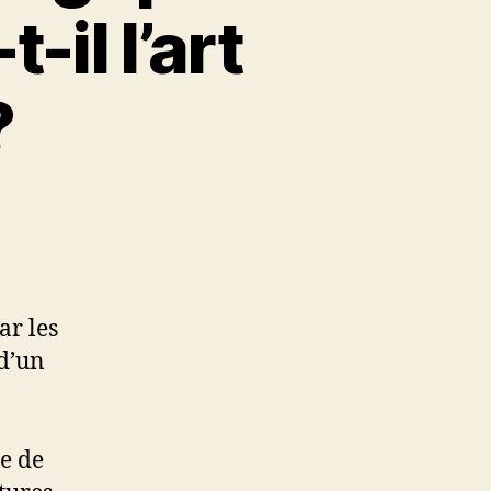
il l’art
?
ar les
 d’un
re de