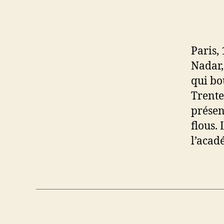
Paris,
Nadar,
qui bou
Trente 
présen
flous.
l’acad