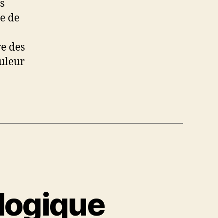
s
e de
re des
ouleur
ologique