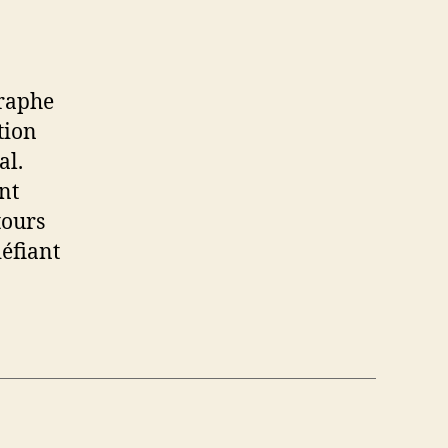
graphe
tion
al.
ent
tours
défiant