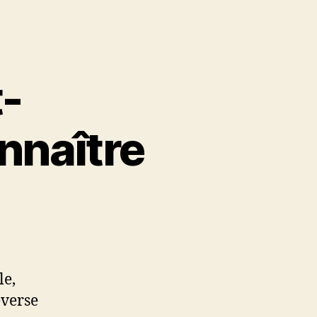
t-
nnaître
le,
everse