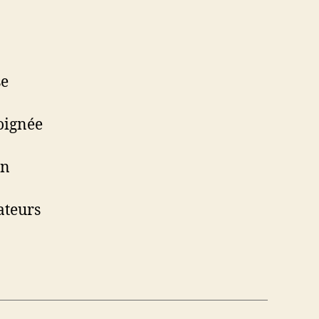
se
poignée
en
ateurs