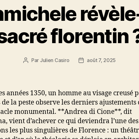
michele révèle-t-
sacré florentin 
Par
Julien Casiro
août 7, 2025
Auteur
Date
de
de
l’article
l’article
es années 1350, un homme au visage creusé p
s de la peste observe les derniers ajustements
acle monumental. **Andrea di Cione**, dit
a, vient d’achever ce qui deviendra l’une des
ons les plus singulières de Florence : un théât