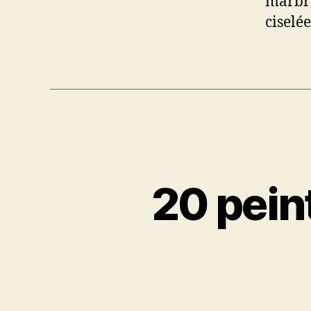
marbre
ciselée
20 pein