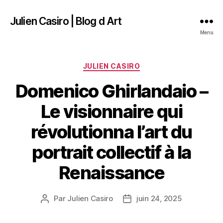
Julien Casiro | Blog d Art
Menu
Catégories
JULIEN CASIRO
Domenico Ghirlandaio –
Le visionnaire qui
révolutionna l’art du
portrait collectif à la
Renaissance
Par
Julien Casiro
juin 24, 2025
Auteur
Date
de
de
l’article
l’article